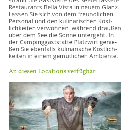
strahlt die Gast­stät­te des Seeterrassen-​
Restaurants Bella Vista in neuem Glanz.
Las­sen Sie sich von dem freund­li­chen
Per­so­nal und den ku­li­na­ri­schen Köst­
lich­kei­ten ver­wöh­nen, wäh­rend drau­ßen
über dem See die Sonne un­ter­geht. In
der Cam­ping­gast­stät­te Platz­wirt ge­nie­
ßen Sie eben­falls ku­li­na­ri­sche Köst­lich­
kei­ten in einem ge­müt­li­chen Am­bi­en­te.
An die­sen Lo­ca­ti­ons ver­füg­bar