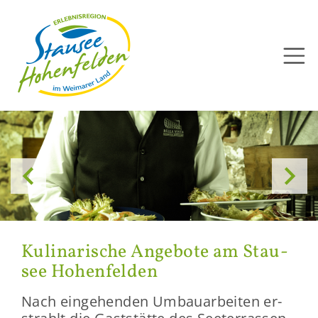
Direkt
zum
Inhalt


Ku­li­na­ri­sche An­ge­bo­te am Stau­
see Ho­hen­fel­den
Nach ein­ge­hen­den Um­bau­ar­bei­ten er­