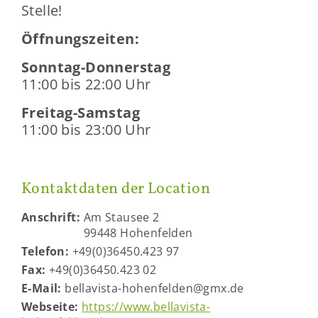
Stel­le!
Öff­nungs­zei­ten:
Sonntag-​Donnerstag
11:00 bis 22:00 Uhr
Freitag-​Samstag
11:00 bis 23:00 Uhr
Kon­takt­da­ten der Lo­ca­ti­on
An­schrift:
Am Stau­see 2
99448 Ho­hen­fel­den
Te­le­fon:
+49(0)36450.423 97
Fax:
+49(0)36450.423 02
E-​Mail:
bellavista-​hohenfelden@gmx.de
Web­sei­te:
https://www.bellavista-​