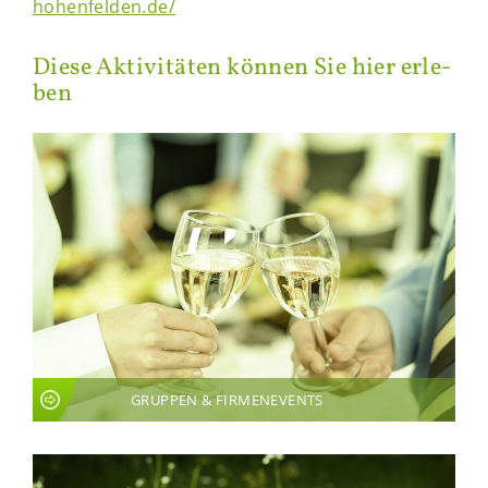
hohenfelden.de/
Diese Ak­ti­vi­tä­ten kön­nen Sie hier er­le­
ben
GRUPPEN & FIRMENEVENTS