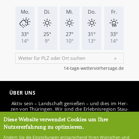
ÜBER UNS
Aktiv sein – Land­schaft ge­nie­ßen – und dies im Her­
zen von Thü­rin­gen. Wir sind die Er­leb­nis­re­gi­on Stau­
see Ho­hen­fel­den.
Diese Website verwendet Cookies um Ihre
Nutzererfahrung zu optimieren.
Ändern Sie die Einstellungen entsprechend Ihren Wünschen und