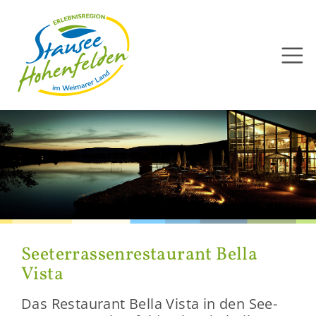
Direkt
zum
Inhalt
See­ter­ras­sen­re­stau­rant Bella
Vista
Das Re­stau­rant Bella Vista in den See­