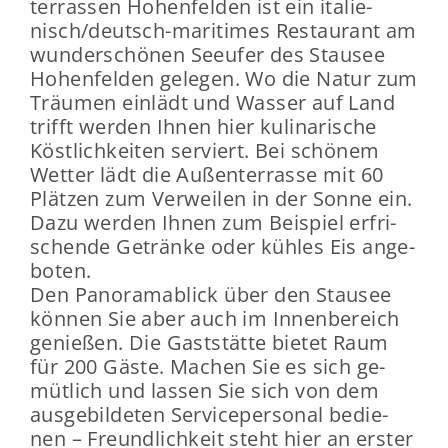
ter­ras­sen Ho­hen­fel­den ist ein ita­lie­
nisch/deutsch-​maritimes Re­stau­rant am
wun­der­schö­nen See­ufer des Stau­see
Ho­hen­fel­den ge­le­gen. Wo die Natur zum
Träu­men ein­lädt und Was­ser auf Land
trifft wer­den Ihnen hier ku­li­na­ri­sche
Köst­lich­kei­ten ser­viert. Bei schö­nem
Wet­ter lädt die Au­ßen­ter­ras­se mit 60
Plät­zen zum Ver­wei­len in der Sonne ein.
Dazu wer­den Ihnen zum Bei­spiel er­fri­
schen­de Ge­trän­ke oder küh­les Eis an­ge­
bo­ten.
Den Pan­ora­ma­blick über den Stau­see
kön­nen Sie aber auch im In­nen­be­reich
ge­nie­ßen. Die Gast­stät­te bie­tet Raum
für 200 Gäste. Ma­chen Sie es sich ge­
müt­lich und las­sen Sie sich von dem
aus­ge­bil­de­ten Ser­vice­per­so­nal be­die­
nen – Freund­lich­keit steht hier an ers­ter