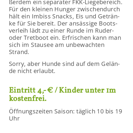
ßer­dem ein se­pa­ra­ter FKK-​Liegebereich.
Für den klei­nen Hun­ger zwi­schen­durch
hält ein Im­biss Snacks, Eis und Ge­trän­
ke für Sie be­reit. Der an­säs­si­ge Boots­
ver­leih lädt zu einer Runde im Ruder-​
oder Tret­boot ein. Er­fri­schen kann man
sich im Stau­see am un­be­wach­ten
Strand.
Sorry, aber Hunde sind auf dem Ge­län­
de nicht er­laubt.
Ein­tritt 4,-€ / Kin­der unter 1m
kos­ten­frei.
Öff­nungs­zei­ten Sai­son: täg­lich 10 bis 19
Uhr