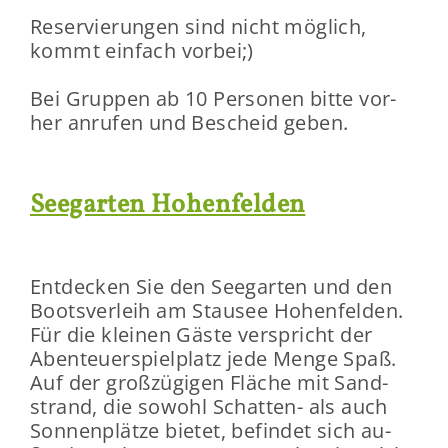
Re­ser­vie­run­gen sind nicht mög­lich,
kommt ein­fach vor­bei;)
Bei Grup­pen ab 10 Per­so­nen bitte vor­
her an­ru­fen und Be­scheid geben.
See­gar­ten Ho­hen­fel­den
Ent­de­cken Sie den See­gar­ten und den
Boots­ver­leih am Stau­see Ho­hen­fel­den.
Für die klei­nen Gäste ver­spricht der
Aben­teu­er­spiel­platz jede Menge Spaß.
Auf der groß­zü­gi­gen Flä­che mit Sand­
strand, die so­wohl Schatten-​ als auch
Son­nen­plät­ze bie­tet, be­fin­det sich au­