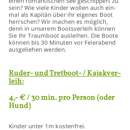
einen ro­man­ti­schen See ge­schip­pert zu
sein? Wie viele Kin­der wol­len auch ein­
mal als Ka­pi­tän über ihr ei­ge­nes Boot
herr­schen? Wir ma­chen es mög­lich,
denn in un­se­rem Boots­ver­leih kön­nen
Sie Ihr Traum­boot aus­lei­hen. Die Boote
kön­nen bis 30 Mi­nu­ten vor Fei­er­abend
aus­ge­lie­hen wer­den.
Ruder-​ und Tretboot-​ / Ka­jak­ver­
leih:
4,- € / 30 min. pro Per­son (oder
Hund)
Kin­der unter 1m kos­ten­frei.