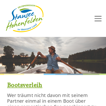
Direkt
zum
Inhalt
Boots­ver­leih
Wer träumt nicht davon mit sei­nem
Part­ner ein­mal in einem Boot über