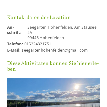
Kon­takt­da­ten der Lo­ca­ti­on
An­
See­gar­ten Ho­hen­fel­den, Am Stau­see
schrift:
2A
99448 Ho­hen­fel­den
Te­le­fon:
015224321751
E-​Mail:
see­gar­ten­ho­hen­fel­den@gmail.com
Diese Ak­ti­vi­tä­ten kön­nen Sie hier er­le­
ben