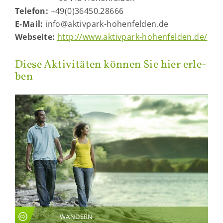
Te­le­fon:
+49(0)36450.28666
E-​Mail:
info@aktivpark-​hohenfelden.de
Web­sei­te:
http://www.aktivpark-​hohenfelden.de/
Diese Ak­ti­vi­tä­ten kön­nen Sie hier er­le­
ben
WANDERN