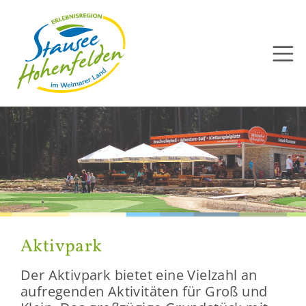
Direkt
zum
Inhalt
Ak­tiv­park
Der Ak­tiv­park bie­tet eine Viel­zahl an
auf­re­gen­den Ak­ti­vi­tä­ten für Groß und