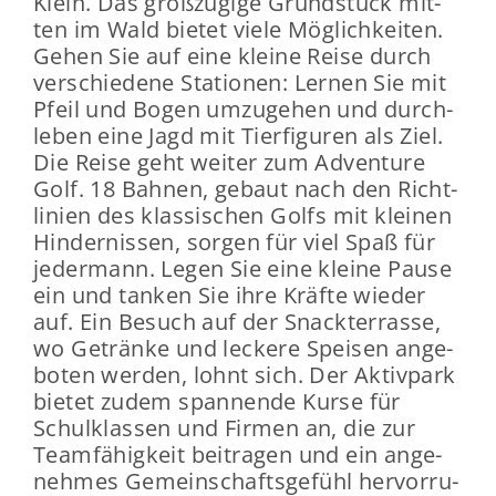
Klein. Das groß­zü­gi­ge Grund­stück mit­
ten im Wald bie­tet viele Mög­lich­kei­ten.
Gehen Sie auf eine klei­ne Reise durch
ver­schie­de­ne Sta­tio­nen: Ler­nen Sie mit
Pfeil und Bogen um­zu­ge­hen und durch­
le­ben eine Jagd mit Tier­fi­gu­ren als Ziel.
Die Reise geht wei­ter zum Ad­ven­ture
Golf. 18 Bah­nen, ge­baut nach den Richt­
li­ni­en des klas­si­schen Golfs mit klei­nen
Hin­der­nis­sen, sor­gen für viel Spaß für
je­der­mann. Legen Sie eine klei­ne Pause
ein und tan­ken Sie ihre Kräf­te wie­der
auf. Ein Be­such auf der Snack­ter­ras­se,
wo Ge­trän­ke und le­cke­re Spei­sen an­ge­
bo­ten wer­den, lohnt sich. Der Ak­tiv­park
bie­tet zudem span­nen­de Kurse für
Schul­klas­sen und Fir­men an, die zur
Team­fä­hig­keit bei­tra­gen und ein an­ge­
neh­mes Ge­mein­schafts­ge­fühl her­vor­ru­