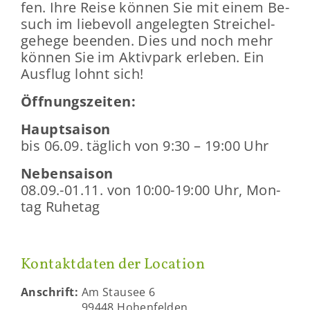
fen. Ihre Reise kön­nen Sie mit einem Be­
such im lie­be­voll an­ge­leg­ten Strei­chel­
ge­he­ge be­en­den. Dies und noch mehr
kön­nen Sie im Ak­tiv­park er­le­ben. Ein
Aus­flug lohnt sich!
Öff­nungs­zei­ten:
Haupt­sai­son
bis 06.09. täg­lich von 9:30 – 19:00 Uhr
Ne­ben­sai­son
08.09.-01.11. von 10:00-19:00 Uhr, Mon­
tag Ru­he­tag
Kon­takt­da­ten der Lo­ca­ti­on
An­schrift:
Am Stau­see 6
99448 Ho­hen­fel­den