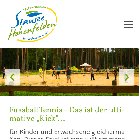
Direkt
zum
Inhalt


Fuss­ball­Ten­nis - Das ist der ul­ti­
ma­ti­ve „Kick”...
für Kin­der und Er­wach­se­ne glei­cher­ma­