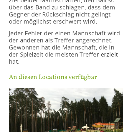
Ziel bei­der Mann­schaf­ten, den Ball so
über das Band zu schla­gen, dass dem
Geg­ner der Rück­schlag nicht ge­lingt
oder mög­lichst er­schwert wird.
Jeder Feh­ler der einen Mann­schaft wird
der an­de­ren als Tref­fer an­ge­rech­net.
Ge­won­nen hat die Mann­schaft, die in
der Spiel­zeit die meis­ten Tref­fer er­zielt
hat.
An die­sen Lo­ca­ti­ons ver­füg­bar