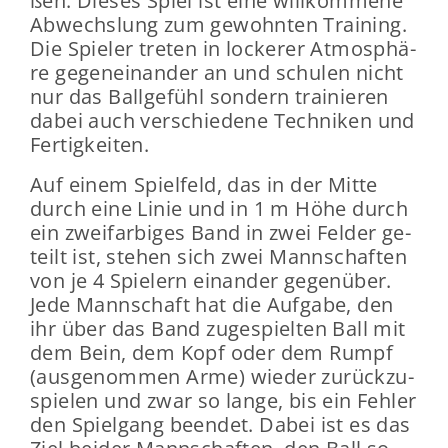
ßen. Die­ses Spiel ist eine will­kom­me­ne
Ab­wechs­lung zum ge­wohn­ten Trai­ning.
Die Spie­ler tre­ten in lo­cke­rer At­mo­sphä­
re ge­gen­ein­an­der an und schu­len nicht
nur das Ball­ge­fühl son­dern trai­nie­ren
dabei auch ver­schie­de­ne Tech­ni­ken und
Fer­tig­kei­ten.
Auf einem Spiel­feld, das in der Mitte
durch eine Linie und in 1 m Höhe durch
ein zwei­far­bi­ges Band in zwei Fel­der ge­
teilt ist, ste­hen sich zwei Mann­schaf­ten
von je 4 Spie­lern ein­an­der ge­gen­über.
Jede Mann­schaft hat die Auf­ga­be, den
ihr über das Band zu­ge­spiel­ten Ball mit
dem Bein, dem Kopf oder dem Rumpf
(aus­ge­nom­men Arme) wie­der zu­rück­zu­
spie­len und zwar so lange, bis ein Feh­ler
den Spiel­gang be­en­det. Dabei ist es das