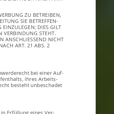
WER­BUNG ZU BE­TREI­BEN,
I­TUNG SIE BE­TREF­FEN­
EIN­ZU­LE­GEN; DIES GILT
IN VER­BIN­DUNG STEHT.
EN AN­SCHLIES­SEND NICHT
NACH ART. 21 ABS. 2
wer­de­recht bei einer Auf­
­ent­halts, ihres Ar­beits­
echt be­steht un­be­scha­det
in Er­fül­lung eines Ver­