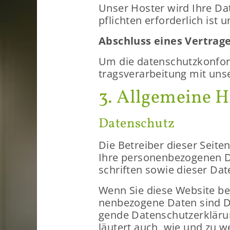
Unser Hos­ter wird Ihre Daten
pflich­ten er­for­der­lich is
Ab­schluss eines Ver­tra­ge
Um die da­ten­schutz­kon­for
trags­ver­ar­bei­tung mit un­
3. All­ge­mei­ne H
Da­ten­schutz
Die Be­trei­ber die­ser Sei­
Ihre per­so­nen­be­zo­ge­nen 
schrif­ten sowie die­ser Da­t
Wenn Sie diese Web­site be­n
nen­be­zo­ge­ne Daten sind Da
gen­de Da­ten­schutz­er­klä­r
läu­tert auch, wie und zu 