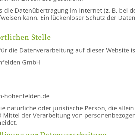
die Da­ten­über­tra­gung im In­ter­net (z. B. bei de
auf­wei­sen kann. Ein lü­cken­lo­ser Schutz der Dat
t­li­chen Stel­le
 für die Da­ten­ver­ar­bei­tung auf die­ser Web­site is
en­fel­den GmbH
on-​hohenfelden.de
 die na­tür­li­che oder ju­ris­ti­sche Per­son, die al
Mit­tel der Ver­ar­bei­tung von per­so­nen­be­zo­ge
ei­det.