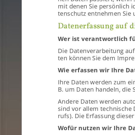
mit denen Sie per­sön­lich id
ten­schutz ent­neh­men Sie un
Da­ten­er­fas­sung auf d
Wer ist ver­ant­wort­lich f
Die Da­ten­ver­ar­bei­tung au
ten kön­nen Sie dem Im­pres
Wie er­fas­sen wir Ihre D
Ihre Daten wer­den zum einen
B. um Daten han­deln, die Sie
An­de­re Daten wer­den au­to
sind vor allem tech­ni­sche D
rufs). Die Er­fas­sung die­ser
Wofür nut­zen wir Ihre D