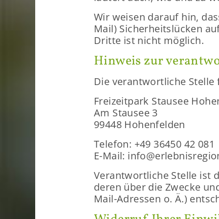
Wir wei­sen dar­auf hin, dass 
Mail) Si­cher­heits­lü­cken 
Drit­te ist nicht mög­lich.
Hin­weis zur ver­ant­wor
Die ver­ant­wort­li­che Stel­le
Frei­zeit­park Stau­see Ho­h
Am Stau­see 3
99448 Ho­hen­fel­den
Te­le­fon: +49 36450 42 081
E-​Mail: info@erlebnisregi
Ver­ant­wort­li­che Stel­le ist
de­ren über die Zwe­cke und 
Mail-Adressen o. Ä.) ent­sch