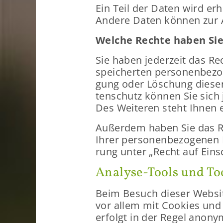
Ein Teil der Daten wird er­ho
An­de­re Daten kön­nen zur A
Wel­che Rech­te haben Sie
Sie haben je­der­zeit das Re
spei­cher­ten per­so­nen­be­z
gung oder Lö­schung die­ser
ten­schutz kön­nen Sie sich 
Des Wei­te­ren steht Ihnen ei
Au­ßer­dem haben Sie das Re
Ihrer per­so­nen­be­zo­ge­nen
rung unter „Recht auf Ein­sc
Analyse-​Tools und Too
Beim Be­such die­ser Web­sit
vor allem mit Coo­kies und m
er­folgt in der Regel an­ony