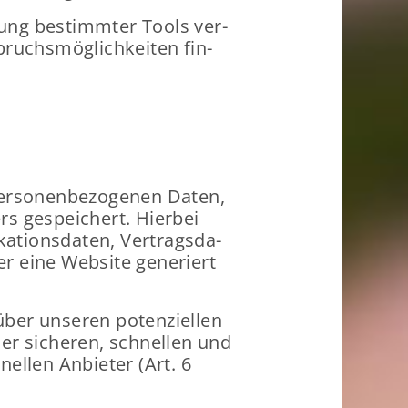
­zung be­stimm­ter Tools ver­
pruchs­mög­lich­kei­ten fin­
er­so­nen­be­zo­ge­nen Daten,
s ge­spei­chert. Hier­bei
ti­ons­da­ten, Ver­trags­da­
er eine Web­site ge­ne­riert
er un­se­ren po­ten­zi­el­len
er si­che­ren, schnel­len und
nel­len An­bie­ter (Art. 6