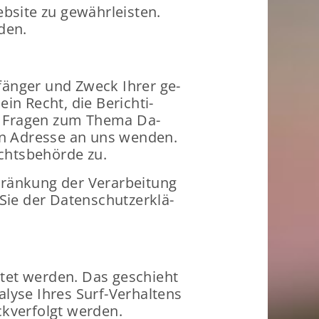
b­site zu ge­währ­leis­ten.
­den.
p­fän­ger und Zweck Ihrer ge­
in Recht, die Be­rich­ti­
en Fra­gen zum Thema Da­
nen Adres­se an uns wen­den.
chts­be­hör­de zu.
än­kung der Ver­ar­bei­tung
Sie der Da­ten­schutz­er­klä­
r­tet wer­den. Das ge­schieht
­ly­se Ihres Surf-​Verhaltens
k­ver­folgt wer­den.