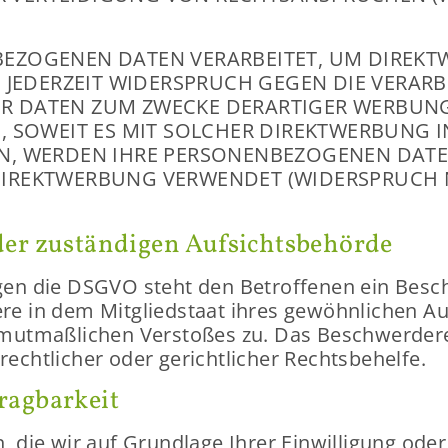
E­ZO­GE­NEN DATEN VER­AR­BEI­TET, UM DI­REKT­
E­DER­ZEIT WI­DER­SPRUCH GEGEN DIE VER­AR­BE
ER DATEN ZUM ZWE­CKE DER­AR­TI­GER WER­BUNG 
, SO­WEIT ES MIT SOL­CHER DI­REKT­WER­BUNG 
N, WER­DEN IHRE PER­SO­NEN­BE­ZO­GE­NEN DAT
­REKT­WER­BUNG VER­WEN­DET (WI­DER­SPRUCH 
er zu­stän­di­gen Auf­sichts­be­hör­de
gen die DSGVO steht den Be­trof­fe­nen ein Be­sch
e­re in dem Mit­glied­staat ihres ge­wöhn­li­chen Auf
ut­maß­li­chen Ver­sto­ßes zu. Das Be­schwer­de­r
­recht­li­cher oder ge­richt­li­cher Rechts­be­hel­fe.
rag­bar­keit
ie wir auf Grund­la­ge Ihrer Ein­wil­li­gung oder 