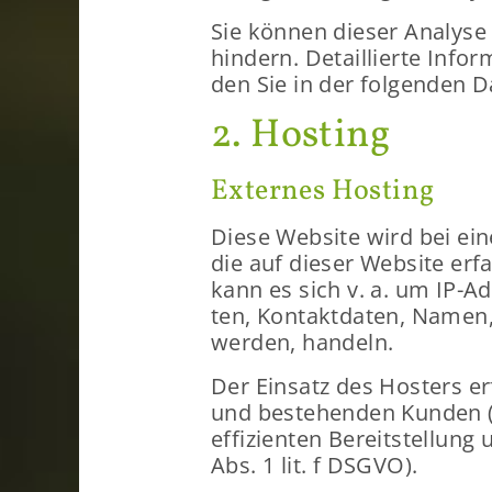
Sie kön­nen die­ser Ana­ly­s
hin­dern. De­tail­lier­te In­f
den Sie in der fol­gen­den Da
2. Hos­ting
Ex­ter­nes Hos­ting
Diese Web­site wird bei einem
die auf die­ser Web­site er­
kann es sich v. a. um IP-​Adr
ten, Kon­takt­da­ten, Namen, 
wer­den, han­deln.
Der Ein­satz des Hos­ters er­
und be­stehen­den Kun­den (A
ef­fi­zi­en­ten Be­reit­stel­lu
Abs. 1 lit. f DSGVO).