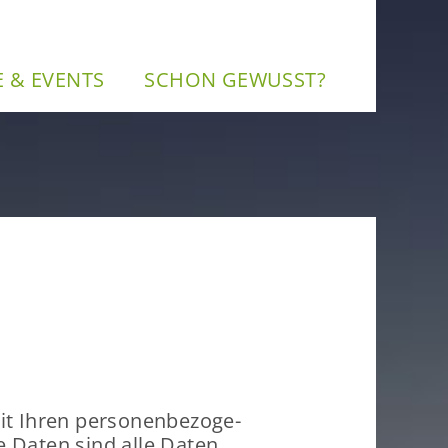
NE & EVENTS
SCHON GE­WUSST?
t Ihren per­so­nen­be­zo­ge­
ne Daten sind alle Daten,