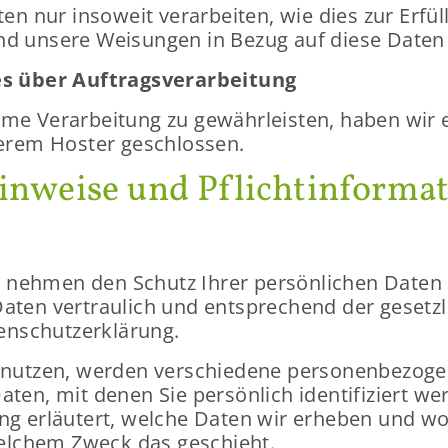
 nur in­so­weit ver­ar­bei­ten, wie dies zur Er­fül­
t und un­se­re Wei­sun­gen in Bezug auf diese Daten 
s über Auf­trags­ver­ar­bei­tung
­me Ver­ar­bei­tung zu ge­währ­leis­ten, haben wir
se­rem Hos­ter ge­schlos­sen.
in­wei­se und Pflicht­in­for­ma­
ten neh­men den Schutz Ihrer per­sön­li­chen Daten
Daten ver­trau­lich und ent­spre­chend der ge­setz­l
en­schutz­er­klä­rung.
ut­zen, wer­den ver­schie­de­ne per­so­nen­be­zo­ge
ten, mit denen Sie per­sön­lich iden­ti­fi­ziert wer
ung er­läu­tert, wel­che Daten wir er­he­ben und wo
wel­chem Zweck das ge­schieht.