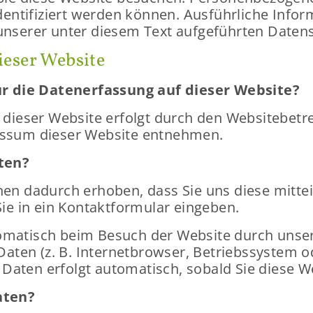
en­ti­fi­ziert wer­den kön­nen. Aus­führ­li­che In­
­se­rer unter die­sem Text auf­ge­führ­ten Da­ten­s
ie­ser Web­site
ür die Da­ten­er­fas­sung auf die­ser Web­site?
f die­ser Web­site er­folgt durch den Web­site­be­tr
­sum die­ser Web­site ent­neh­men.
aten?
 da­durch er­ho­ben, dass Sie uns diese mit­tei­l
 in ein Kon­takt­for­mu­lar ein­ge­ben.
­ma­tisch beim Be­such der Web­site durch un­se­r
aten (z. B. In­ter­net­brow­ser, Be­triebs­sys­tem o
 Daten er­folgt au­to­ma­tisch, so­bald Sie diese We
aten?