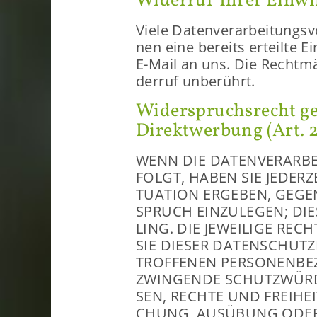
Wi­der­ruf Ihrer Ein­wil
Viele Da­ten­ver­ar­bei­tungs­
nen eine be­reits er­teil­te Ei
E-​Mail an uns. Die Recht­mä­
der­ruf un­be­rührt.
Wi­der­spruchs­recht ge
Di­rekt­wer­bung (Art
WENN DIE DA­TEN­VER­AR­B
FOLGT, HABEN SIE JE­DER­
TUA­TI­ON ER­GE­BEN, GEGE
SPRUCH EIN­ZU­LE­GEN; DIE
LING. DIE JE­WEI­LI­GE RE
SIE DIE­SER DA­TEN­SCHUTZ
TROF­FE­NEN PER­SO­NEN­B
ZWIN­GEN­DE SCHUTZ­WÜR­DI
SEN, RECH­TE UND FREI­HE
CHUNG, AUS­ÜBUNG ODER V