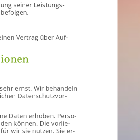
lung sei­ner Leis­tungs­
be­fol­gen.
 einen Ver­trag über Auf­
tio­nen
 sehr ernst. Wir be­han­deln
i­chen Da­ten­schutz­vor­
­ne Daten er­ho­ben. Per­so­
­den kön­nen. Die vor­lie­
für wir sie nut­zen. Sie er­