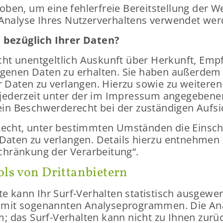
­ben, um eine feh­ler­freie Be­reit­stel­lung der We
na­ly­se Ihres Nut­zer­ver­hal­tens ver­wen­det wer
 be­züg­lich Ihrer Daten?
cht un­ent­gelt­lich Aus­kunft über Her­kunft, Em
o­ge­nen Daten zu er­hal­ten. Sie haben au­ßer­dem e
 Daten zu ver­lan­gen. Hier­zu sowie zu wei­te­r
je­der­zeit unter der im Im­pres­sum an­ge­ge­be­
n Be­schwer­de­recht bei der zu­stän­di­gen Auf­si
cht, unter be­stimm­ten Um­stän­den die Ein­schr
 Daten zu ver­lan­gen. De­tails hier­zu ent­neh­men 
hrän­kung der Ver­ar­bei­tung“.
ls von Dritt­an­bie­tern
e kann Ihr Surf-​Verhalten sta­tis­tisch aus­ge­we
it so­ge­nann­ten Ana­ly­se­pro­gram­men. Die Ana
m; das Surf-​Verhalten kann nicht zu Ihnen zu­rüc