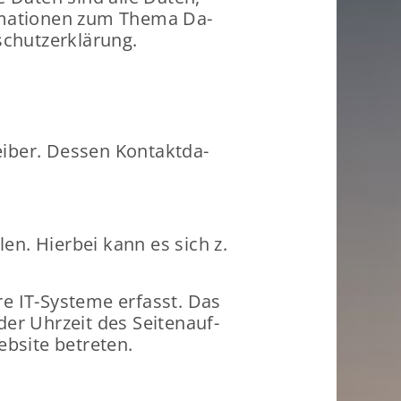
for­ma­tio­nen zum Thema Da­
chutz­er­klä­rung.
ei­ber. Des­sen Kon­takt­da­
en. Hier­bei kann es sich z.
e IT-​Systeme er­fasst. Das
der Uhr­zeit des Sei­ten­auf­
b­site be­tre­ten.