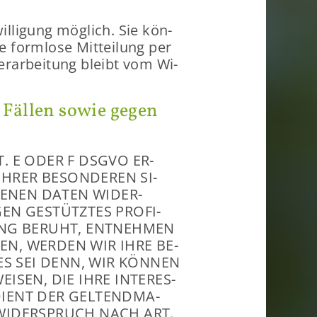
il­li­gung mög­lich. Sie kön­
ne form­lo­se Mit­tei­lung per
er­ar­bei­tung bleibt vom Wi­
n Fäl­len sowie gegen
T. E ODER F DSGVO ER­
HRER BE­SON­DE­REN SI­
GE­NEN DATEN WI­DER­
EN GE­STÜTZ­TES PRO­FI­
TUNG BE­RUHT, ENT­NEH­MEN
GEN, WER­DEN WIR IHRE BE­
 ES SEI DENN, WIR KÖN­NEN
­SEN, DIE IHRE IN­TER­ES­
DIENT DER GEL­TEND­MA­
WI­DER­SPRUCH NACH ART.