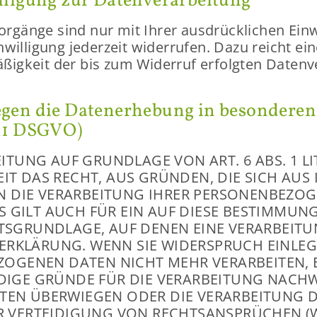
­li­gung zur Da­ten­ver­ar­bei­tung
vor­gän­ge sind nur mit Ihrer aus­drück­li­chen Ein­w
n­wil­li­gung je­der­zeit wi­der­ru­fen. Dazu reicht ei
ßig­keit der bis zum Wi­der­ruf er­folg­ten Da­ten­v
gen die Da­ten­er­he­bung in be­son­de­re
. 21 DSGVO)
EI­TUNG AUF GRUND­LA­GE VON ART. 6 ABS. 1 LI
ZEIT DAS RECHT, AUS GRÜN­DEN, DIE SICH AUS I
N DIE VER­AR­BEI­TUNG IHRER PER­SO­NEN­BE­ZO­
S GILT AUCH FÜR EIN AUF DIESE BE­STIM­MUN­G
CHTS­GRUND­LA­GE, AUF DENEN EINE VER­AR­BEI­
­ER­KLÄ­RUNG. WENN SIE WI­DER­SPRUCH EIN­LE­
E­ZO­GE­NEN DATEN NICHT MEHR VER­AR­BEI­TEN,
­GE GRÜN­DE FÜR DIE VER­AR­BEI­TUNG NACH­WEI
I­TEN ÜBER­WIE­GEN ODER DIE VER­AR­BEI­TUNG 
ER­TEI­DI­GUNG VON RECHTS­AN­SPRÜ­CHEN (