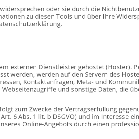
e wi­der­spre­chen oder sie durch die Nicht­be­nut
or­ma­tio­nen zu die­sen Tools und über Ihre Wi­der­s
­ten­schutz­er­klä­rung.
 ex­ter­nen Dienst­leis­ter ge­hos­tet (Hos­ter). P
fasst wer­den, wer­den auf den Ser­vern des Hos­ter
essen, Kon­takt­an­fra­gen, Meta- und Kom­mu­ni­ka­
Web­sei­ten­zu­grif­fe und sons­ti­ge Daten, die üb
folgt zum Zwe­cke der Ver­trags­er­fül­lung ge­gen­üb
rt. 6 Abs. 1 lit. b DSGVO) und im In­ter­es­se ein
ng un­se­res Online-​Angebots durch einen pro­fes­sio­