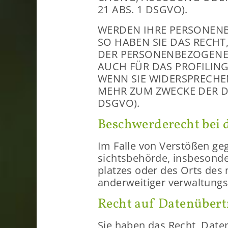
21 ABS. 1 DSGVO).
WER­DEN IHRE PER­SO­NEN­B
SO HABEN SIE DAS RECHT, J
DER PER­SO­NEN­BE­ZO­GE­N
AUCH FÜR DAS PRO­FI­LING
WENN SIE WI­DER­SPRE­CHE
MEHR ZUM ZWE­CKE DER DI
DSGVO).
Be­schwer­de­recht bei d
Im Falle von Ver­stö­ßen ge
sichts­be­hör­de, ins­be­son­d
plat­zes oder des Orts des m
an­der­wei­ti­ger ver­wal­tungs
Recht auf Da­ten­über­t
Sie haben das Recht, Daten, d