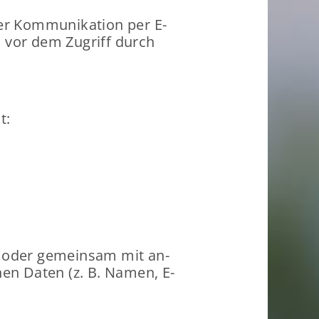
r Kom­mu­ni­ka­ti­on per E-​
en vor dem Zu­griff durch
t:
­lein oder ge­mein­sam mit an­
­nen Daten (z. B. Namen, E-​