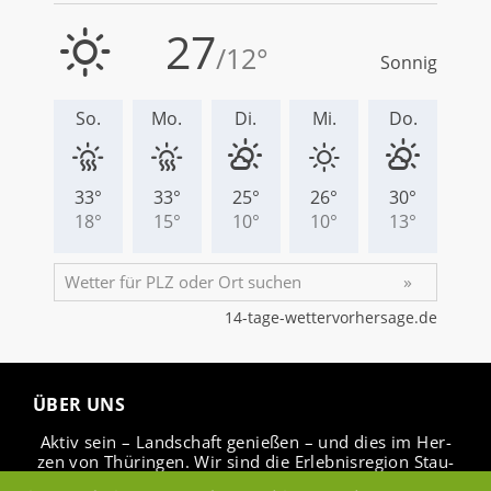
ÜBER UNS
Aktiv sein – Land­schaft ge­nie­ßen – und dies im Her­
zen von Thü­rin­gen. Wir sind die Er­leb­nis­re­gi­on Stau­
see Ho­hen­fel­den.