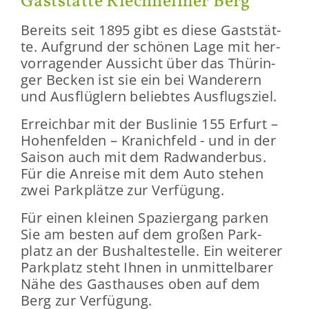
Gast­stät­te Riech­hei­mer Berg
Be­reits seit 1895 gibt es diese Gast­stät­
te. Auf­grund der schö­nen Lage mit her­
vor­ra­gen­der Aus­sicht über das Thü­rin­
ger Be­cken ist sie ein bei Wan­de­rern
und Aus­flüg­lern be­lieb­tes Aus­flugs­ziel.
Er­reich­bar mit der Bus­li­nie 155 Er­furt –
Ho­hen­fel­den – Kra­nich­feld - und in der
Sai­son auch mit dem Rad­wan­der­bus.
Für die An­rei­se mit dem Auto ste­hen
zwei Park­plät­ze zur Ver­fü­gung.
Für einen klei­nen Spa­zier­gang par­ken
Sie am bes­ten auf dem gro­ßen Park­
platz an der Bus­hal­te­stel­le. Ein wei­te­rer
Park­platz steht Ihnen in un­mit­tel­ba­rer
Nähe des Gast­hau­ses oben auf dem
Berg zur Ver­fü­gung.