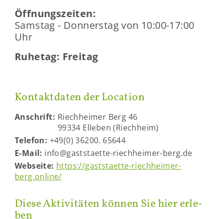
Öff­nungs­zei­ten:
Sams­tag - Don­ners­tag von 10:00-17:00
Uhr
Ru­he­tag: Frei­tag
Kon­takt­da­ten der Lo­ca­ti­on
An­schrift:
Riech­hei­mer Berg 46
99334 El­le­ben (Riech­heim)
Te­le­fon:
+49(0) 36200. 65644
E-​Mail:
info@gaststaette-​riechheimer-berg.de
Web­sei­te:
https://gaststaette-​riechheimer-
berg.on­line/
Diese Ak­ti­vi­tä­ten kön­nen Sie hier er­le­
ben