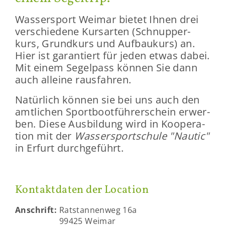
Was­ser­sport Wei­mar bie­tet Ihnen drei
ver­schie­de­ne Kurs­ar­ten (Schnup­per­
kurs, Grund­kurs und Auf­bau­kurs) an.
Hier ist ga­ran­tiert für jeden etwas dabei.
Mit einem Se­gel­pass kön­nen Sie dann
auch al­lei­ne raus­fah­ren.
Na­tür­lich kön­nen sie bei uns auch den
amt­li­chen Sport­boot­füh­rer­schein er­wer­
ben. Diese Aus­bil­dung wird in Ko­ope­ra­
ti­on mit der
Was­ser­sport­schu­le "Nau­tic"
in Er­furt durch­ge­führt.
Kon­takt­da­ten der Lo­ca­ti­on
An­schrift:
Rats­tan­nen­weg 16a
99425 Wei­mar