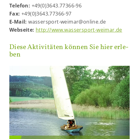
Te­le­fon:
+49(0)3643.77366-96
Fax:
+49(0)3643.77366-97
E-​Mail:
wassersport-​weimar@on­line.de
Web­sei­te:
http://www.wassersport-​weimar.de
Diese Ak­ti­vi­tä­ten kön­nen Sie hier er­le­
ben