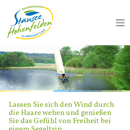
Direkt
zum
Inhalt
Las­sen Sie sich den Wind durch
die Haare wehen und ge­nie­ßen
Sie das Ge­fühl von Frei­heit bei
einem Se­gel­trip.