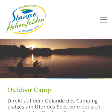
Direkt
zum
Inhalt
Out­door Camp
Di­rekt auf dem Ge­län­de des Cam­ping­
plat­zes am Ufer des Sees be­fin­det sich