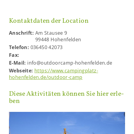
Kon­takt­da­ten der Lo­ca­ti­on
An­schrift:
Am Stau­see 9
99448 Ho­hen­fel­den
Te­le­fon:
036450 42073
Fax:
E-​Mail:
info@outdoorcamp-​hohenfelden.de
Web­sei­te:
https://www.campingplatz-​
hohenfelden.de/outdoor-​camp
Diese Ak­ti­vi­tä­ten kön­nen Sie hier er­le­
ben