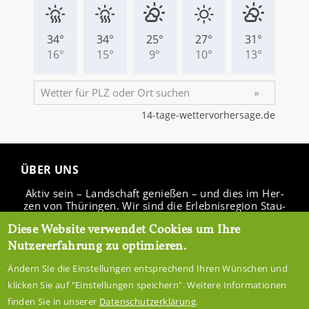
ÜBER UNS
Aktiv sein – Land­schaft ge­nie­ßen – und dies im Her­
zen von Thü­rin­gen. Wir sind die Er­leb­nis­re­gi­on Stau­
see Ho­hen­fel­den.
Diese Website verwendet Cookies um Ihre
Nutzererfahrung zu optimieren.
Ändern Sie die Einstellungen entsprechend Ihren Wünschen und
IN­FO­CEN­TER
klicken Sie auf "Einstellungen speichern". Weitere Informationen
finden Sie in unserer
Datenschutzerklärung
.
ÜBER­NACH­TEN