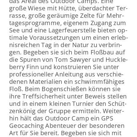
das Areal des Out­door Camps. Eine
große Wiese mit Hütte, über­dach­ter Ter­
ras­se, große ge­räu­mi­ge Zelte für Mehr­
ta­ges­pro­gram­me, ei­ge­nem Zu­gang zum
See und eine La­ger­feu­er­stel­le bie­ten op­
ti­ma­le Vor­aus­set­zun­gen um einen er­leb­
nis­rei­chen Tag in der Natur zu ver­brin­
gen. Be­ge­ben sie sich beim Floß­bau auf
die Spu­ren von Tom Sa­wy­er und Huck­le­
ber­ry Finn und kon­stru­ie­ren Sie unter
pro­fes­sio­nel­ler An­lei­tung aus ver­schie­
de­nen Ma­te­ria­li­en ein schwimm­fä­hi­ges
Floß. Beim Bo­gen­schie­ßen kön­nen sie
ihre Treff­si­cher­heit unter Be­weis stel­len
und in einem klei­nen Tur­nier den Schüt­
zen­kö­nig der Grup­pe er­mit­teln. Wei­ter­
hin hält das Out­door Camp ein GPS
Geo­caching Aben­teu­er der be­son­de­ren
Art für Sie be­reit. Be­ge­ben sie sich mit