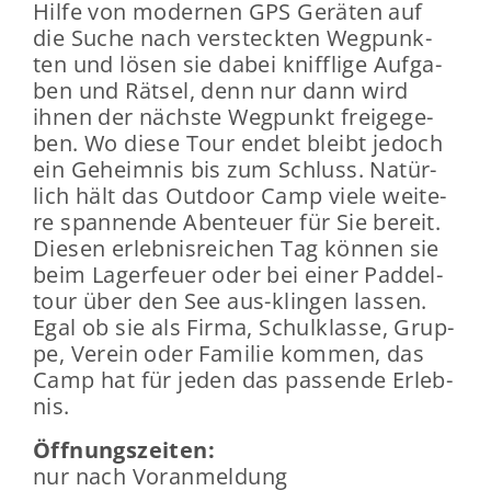
Hilfe von mo­der­nen GPS Ge­rä­ten auf
die Suche nach ver­steck­ten Weg­punk­
ten und lösen sie dabei kniff­li­ge Auf­ga­
ben und Rät­sel, denn nur dann wird
ihnen der nächs­te Weg­punkt frei­ge­ge­
ben. Wo diese Tour endet bleibt je­doch
ein Ge­heim­nis bis zum Schluss. Na­tür­
lich hält das Out­door Camp viele wei­te­
re span­nen­de Aben­teu­er für Sie be­reit.
Die­sen er­leb­nis­rei­chen Tag kön­nen sie
beim La­ger­feu­er oder bei einer Pad­del­
tour über den See aus-​klingen las­sen.
Egal ob sie als Firma, Schul­klas­se, Grup­
pe, Ver­ein oder Fa­mi­lie kom­men, das
Camp hat für jeden das pas­sen­de Er­leb­
nis.
Öff­nungs­zei­ten:
nur nach Vor­anmel­dung